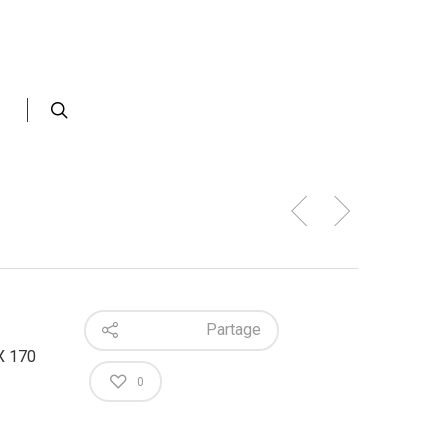
Partage
X 170
0