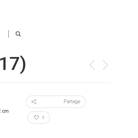
017)
Partage
2 cm
0