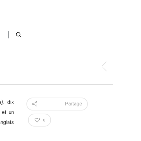
),
dix
Partage
 et un
0
anglais