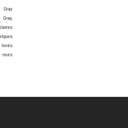
c Gray
 Gray,
aires
elques
livrés
 noirs