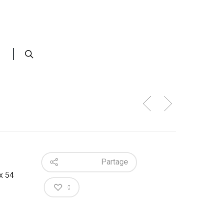
)
Partage
x 54
0