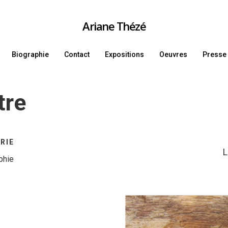
Ariane Thézé
Biographie
Contact
Expositions
Oeuvres
Presse
tre
RIE
ES N
1
O
phie