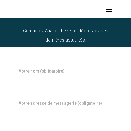
Ariane Thézé
Contactez Ariane Thézé ou découvrez ses
dernières actualités.
Votre nom (obligatoire)
Votre adresse de messagerie (obligatoire)