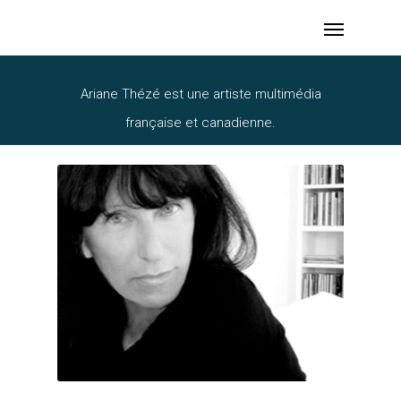
Ariane Thézé
Ariane Thézé est une artiste multimédia
française et canadienne.